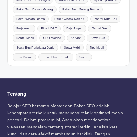
Paket Tour Bromo Malang
Paket Tour Malang Bromo
Paket Wisata Bromo
Paket Wisata Malang
Pantai Kuta Bali
Perjalanan
Pipa HDPE
Raja Ampat
Rental Bus
Rental Mobil
SEO Malang
Set Jati
Sewa Bus
Sewa Bus Pariwisata Jogja
Sewa Mobil
Tips Mobil
Tour Bromo
Travel Nusa Penida
Umroh
Tentang
Belajar SEO bersama Master dan Pakar SEO adalah
kesempatan terbaik untuk menguasai teknik optimasi mesin
pencari. Dalam program ini, Anda akan mendapatkan
wawasan mendalam tentang strategi terkini, analisis kata
kunci, dan cara efektif membangun backlink. Dengan