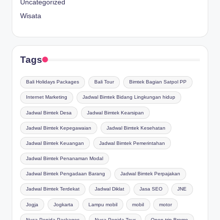
Uncategorized
Wisata
Tags
Bali Holidays Packages
Bali Tour
Bimtek Bagian Satpol PP
Internet Marketing
Jadwal Bimtek Bidang Lingkungan hidup
Jadwal Bimtek Desa
Jadwal Bimtek Kearsipan
Jadwal Bimtek Kepegawaian
Jadwal Bimtek Kesehatan
Jadwal Bimtek Keuangan
Jadwal Bimtek Pemerintahan
Jadwal Bimtek Penanaman Modal
Jadwal Bimtek Pengadaan Barang
Jadwal Bimtek Perpajakan
Jadwal Bimtek Terdekat
Jadwal Diklat
Jasa SEO
JNE
Jogja
Jogkarta
Lampu mobil
mobil
motor
Nusa Penida Packages
Nusa Penida Tour
Open trip Bromo