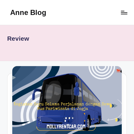
Anne Blog
Skip
to
Anne
content
Blog
Review
Review