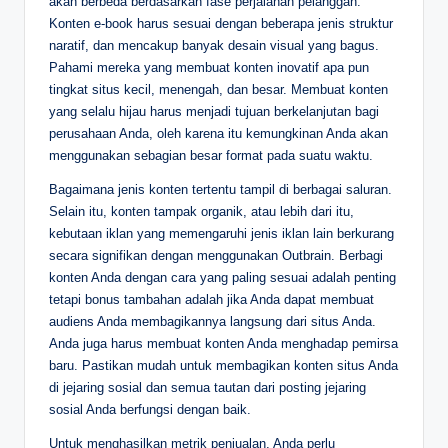
akan berbeda berdasarkan fase perjalanan pelanggan.
Konten e-book harus sesuai dengan beberapa jenis struktur
naratif, dan mencakup banyak desain visual yang bagus.
Pahami mereka yang membuat konten inovatif apa pun
tingkat situs kecil, menengah, dan besar. Membuat konten
yang selalu hijau harus menjadi tujuan berkelanjutan bagi
perusahaan Anda, oleh karena itu kemungkinan Anda akan
menggunakan sebagian besar format pada suatu waktu.
Bagaimana jenis konten tertentu tampil di berbagai saluran.
Selain itu, konten tampak organik, atau lebih dari itu,
kebutaan iklan yang memengaruhi jenis iklan lain berkurang
secara signifikan dengan menggunakan Outbrain. Berbagi
konten Anda dengan cara yang paling sesuai adalah penting
tetapi bonus tambahan adalah jika Anda dapat membuat
audiens Anda membagikannya langsung dari situs Anda.
Anda juga harus membuat konten Anda menghadap pemirsa
baru. Pastikan mudah untuk membagikan konten situs Anda
di jejaring sosial dan semua tautan dari posting jejaring
sosial Anda berfungsi dengan baik.
Untuk menghasilkan metrik penjualan, Anda perlu