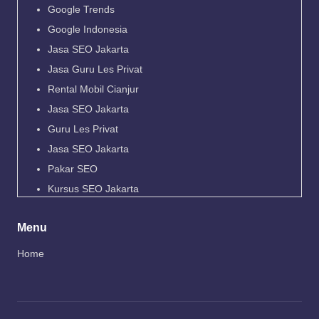
Google Trends
Google Indonesia
Jasa SEO Jakarta
Jasa Guru Les Privat
Rental Mobil Cianjur
Jasa SEO Jakarta
Guru Les Privat
Jasa SEO Jakarta
Pakar SEO
Kursus SEO Jakarta
Pakar SEO
Menu
Jadwal Kapal Pelni
Harga Tiket Kapal Pelni
Home
Destinasi Wisata Indonesia
Jadwal Kapal Pelni
Jasa Pindahan