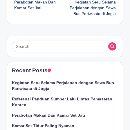
Perabotan Makan Dan
Kegiatan Seru Selama
navigation
Kamar Set Jati
Perjalanan dengan Sewa
Bus Pariwisata di Jogja
Recent Posts
Kegiatan Seru Selama Perjalanan dengan Sewa Bus
Pariwisata di Jogja
Referensi Panduan Sumber Lalu Lintas Pemasaran
Konten
Perabotan Makan Dan Kamar Set Jati
Kamar Set Tidur Paling Nyaman