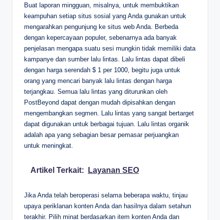
Buat laporan mingguan, misalnya, untuk membuktikan
keampuhan setiap situs sosial yang Anda gunakan untuk
mengarahkan pengunjung ke situs web Anda. Berbeda
dengan kepercayaan populer, sebenarnya ada banyak
penjelasan mengapa suatu sesi mungkin tidak memiliki data
kampanye dan sumber lalu lintas. Lalu lintas dapat dibeli
dengan harga serendah $ 1 per 1000, begitu juga untuk
orang yang mencari banyak lalu lintas dengan harga
terjangkau. Semua lalu lintas yang diturunkan oleh
PostBeyond dapat dengan mudah dipisahkan dengan
mengembangkan segmen. Lalu lintas yang sangat bertarget
dapat digunakan untuk berbagai tujuan. Lalu lintas organik
adalah apa yang sebagian besar pemasar perjuangkan
untuk meningkat.
Artikel Terkait:
Layanan SEO
Jika Anda telah beroperasi selama beberapa waktu, tinjau
upaya periklanan konten Anda dan hasilnya dalam setahun
terakhir. Pilih minat berdasarkan item konten Anda dan