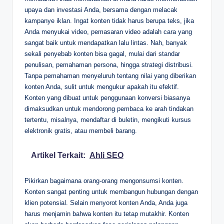
upaya dan investasi Anda, bersama dengan melacak
kampanye iklan. Ingat konten tidak harus berupa teks, jika
Anda menyukai video, pemasaran video adalah cara yang
sangat baik untuk mendapatkan lalu lintas. Nah, banyak
sekali penyebab konten bisa gagal, mulai dari standar
penulisan, pemahaman persona, hingga strategi distribusi.
Tanpa pemahaman menyeluruh tentang nilai yang diberikan
konten Anda, sulit untuk mengukur apakah itu efektif.
Konten yang dibuat untuk penggunaan konversi biasanya
dimaksudkan untuk mendorong pembaca ke arah tindakan
tertentu, misalnya, mendaftar di buletin, mengikuti kursus
elektronik gratis, atau membeli barang.
Artikel Terkait:
Ahli SEO
Pikirkan bagaimana orang-orang mengonsumsi konten.
Konten sangat penting untuk membangun hubungan dengan
klien potensial. Selain menyorot konten Anda, Anda juga
harus menjamin bahwa konten itu tetap mutakhir. Konten