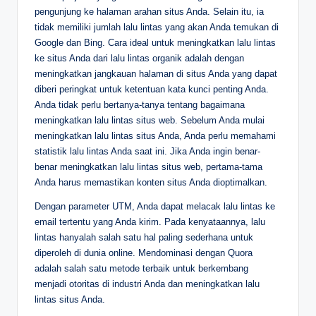
pengunjung ke halaman arahan situs Anda. Selain itu, ia
tidak memiliki jumlah lalu lintas yang akan Anda temukan di
Google dan Bing. Cara ideal untuk meningkatkan lalu lintas
ke situs Anda dari lalu lintas organik adalah dengan
meningkatkan jangkauan halaman di situs Anda yang dapat
diberi peringkat untuk ketentuan kata kunci penting Anda.
Anda tidak perlu bertanya-tanya tentang bagaimana
meningkatkan lalu lintas situs web. Sebelum Anda mulai
meningkatkan lalu lintas situs Anda, Anda perlu memahami
statistik lalu lintas Anda saat ini. Jika Anda ingin benar-
benar meningkatkan lalu lintas situs web, pertama-tama
Anda harus memastikan konten situs Anda dioptimalkan.
Dengan parameter UTM, Anda dapat melacak lalu lintas ke
email tertentu yang Anda kirim. Pada kenyataannya, lalu
lintas hanyalah salah satu hal paling sederhana untuk
diperoleh di dunia online. Mendominasi dengan Quora
adalah salah satu metode terbaik untuk berkembang
menjadi otoritas di industri Anda dan meningkatkan lalu
lintas situs Anda.