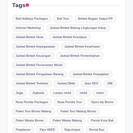
Tags
Bali Holidays Packages
Bali Tour
Bimtek Bagian Satpol PP
Internet Marketing
Jadwal Bimtek Bidang Lingkungan hidup
Jadwal Bimtek Desa
Jadwal Bimtek Kearsipan
Jadwal Bimtek Kepegawaian
Jadwal Bimtek Kesehatan
Jadwal Bimtek Keuangan
Jadwal Bimtek Pemerintahan
Jadwal Bimtek Penanaman Modal
Jadwal Bimtek Pengadaan Barang
Jadwal Bimtek Perpajakan
Jadwal Bimtek Terdekat
Jadwal Diklat
Jasa SEO
JNE
Jogja
Jogkarta
Lampu mobil
mobil
motor
Nusa Penida Packages
Nusa Penida Tour
Open trip Bromo
Paket Tour Bromo Malang
Paket Tour Malang Bromo
Paket Wisata Bromo
Paket Wisata Malang
Pantai Kuta Bali
Perjalanan
Pipa HDPE
Raja Ampat
Rental Bus