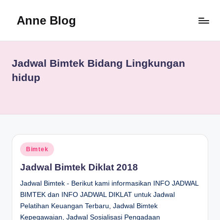
Anne Blog
Skip
to
Anne
content
Blog
Review
Jadwal Bimtek Bidang Lingkungan
hidup
Posted
Bimtek
in
Jadwal Bimtek Diklat 2018
Jadwal Bimtek - Berikut kami informasikan INFO JADWAL
BIMTEK dan INFO JADWAL DIKLAT untuk Jadwal
Pelatihan Keuangan Terbaru, Jadwal Bimtek
Kepegawaian, Jadwal Sosialisasi Pengadaan